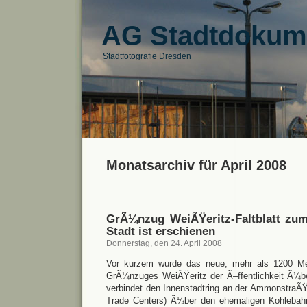
AG Stadtdokum
Stadtfotografie Dresden
Monatsarchiv für April 2008
GrÃ¼nzug WeiÃŸeritz-Faltblatt zum
Stadt ist erschienen
Donnerstag, den 24. April 2008
Vor kurzem wurde das neue, mehr als 1200 Me
GrÃ¼nzuges WeiÃŸeritz der Ã–ffentlichkeit Ã¼b
verbindet den Innenstadtring an der AmmonstraÃ
Trade Centers) Ã¼ber den ehemaligen Kohlebahn