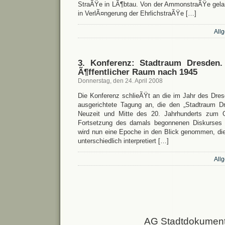
StraÃŸe in LÃ¶btau. Von der AmmonstraÃŸe gela
in VerlÃ¤ngerung der EhrlichstraÃŸe […]
All
3. Konferenz: Stadtraum Dresden
Ã¶ffentlicher Raum nach 1945
Donnerstag, den 24. April 2008
Die Konferenz schlieÃŸt an die im Jahr des Dre
ausgerichtete Tagung an, die den „Stadtraum 
Neuzeit und Mitte des 20. Jahrhunderts zum G
Fortsetzung des damals begonnenen Diskurses 
wird nun eine Epoche in den Blick genommen, die 
unterschiedlich interpretiert […]
All
AG Stadtdokumenta