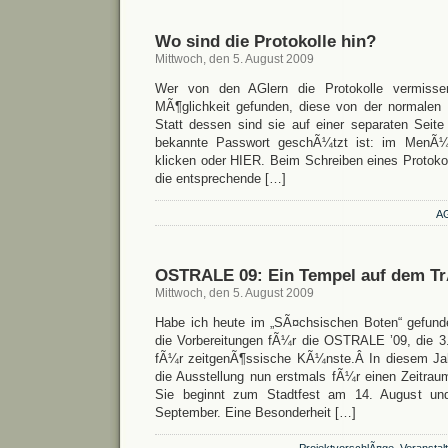
Wo sind die Protokolle hin?
Mittwoch, den 5. August 2009
Wer von den AGlern die Protokolle vermisse
MÃ¶glichkeit gefunden, diese von der normalen 
Statt dessen sind sie auf einer separaten Seite
bekannte Passwort geschÃ¼tzt ist: im MenÃ¼
klicken oder HIER. Beim Schreiben eines Protokol
die entsprechende […]
A
OSTRALE 09: Ein Tempel auf dem 
Mittwoch, den 5. August 2009
Habe ich heute im „SÃ¤chsischen Boten“ gefund
die Vorbereitungen fÃ¼r die OSTRALE ’09, die 3. 
fÃ¼r zeitgenÃ¶ssische KÃ¼nste.Â In diesem Jahr
die Ausstellung nun erstmals fÃ¼r einen Zeitra
Sie beginnt zum Stadtfest am 14. August un
September. Eine Besonderheit […]