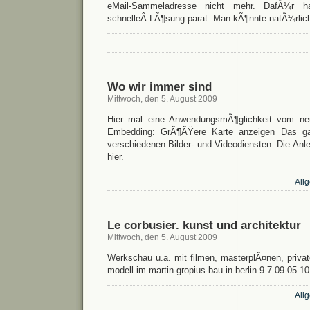
eMail-Sammeladresse nicht mehr. DafÃ¼r ha
schnelleÂ LÃ¶sung parat. Man kÃ¶nnte natÃ¼rlic
Wo wir immer sind
Mittwoch, den 5. August 2009
Hier mal eine AnwendungsmÃ¶glichkeit vom neu
Embedding: GrÃ¶ÃŸere Karte anzeigen Das gan
verschiedenen Bilder- und Videodiensten. Die Anlei
hier.
All
Le corbusier. kunst und architektur
Mittwoch, den 5. August 2009
Werkschau u.a. mit filmen, masterplÃ¤nen, privat
modell im martin-gropius-bau in berlin 9.7.09-05.10
All