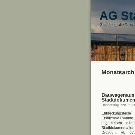
AG St
Stadtfotografie Dres
Monatsarchi
Bauwagenau
Stadtdokumen
Donnerstag, den 15. O
Entdeckungsrei
ErsatzmaÃŸnahme 
allgemeinen Info
Stadtdokumentation
Dresden. Ab 07.