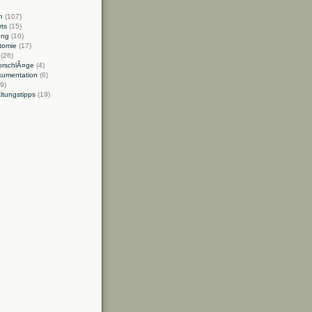
n
(107)
ts
(15)
ung
(10)
tomie
(17)
(26)
orschlÃ¤ge
(4)
kumentation
(6)
9)
ltungstipps
(19)