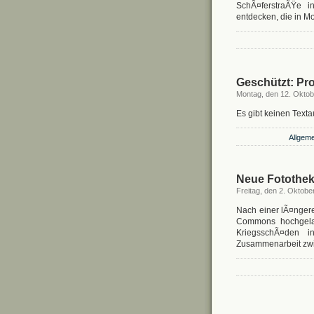
SchÃ¤ferstraÃŸe 
entdecken, die in 
Geschützt: Pro
Montag, den 12. Oktob
Es gibt keinen Texta
Allgeme
Neue Fotothek
Freitag, den 2. Oktobe
Nach einer lÃ¤ngere
Commons hochgelade
KriegsschÃ¤den i
Zusammenarbeit zwi