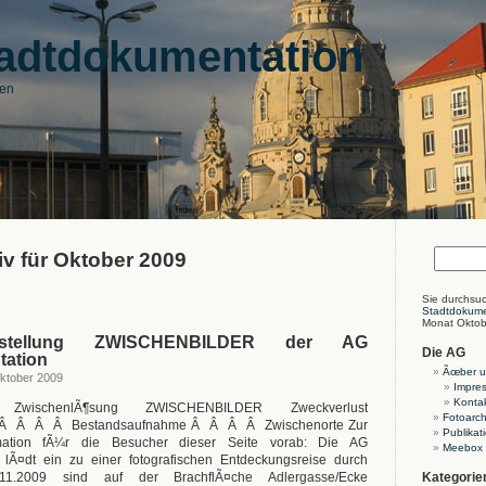
adtdokumentation
den
v für Oktober 2009
Sie durchsu
Stadtdokume
Monat Oktob
sstellung ZWISCHENBILDER der AG
Die AG
tation
Ãœber u
ktober 2009
Impre
Konta
se ZwischenlÃ¶sung ZWISCHENBILDER Zweckverlust
Fotoarch
Â Â Â Â Bestandsaufnahme Â Â Â Â Zwischenorte Zur
Publikat
rmation fÃ¼r die Besucher dieser Seite vorab: Die AG
Meebox
 lÃ¤dt ein zu einer fotografischen Entdeckungsreise durch
11.2009 sind auf der BrachflÃ¤che Adlergasse/Ecke
Kategorie