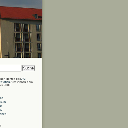
chen derzeit das
AG
ntation
Archiv nach dem
er 2009.
ns
ssum
kt
iv
ionen
n