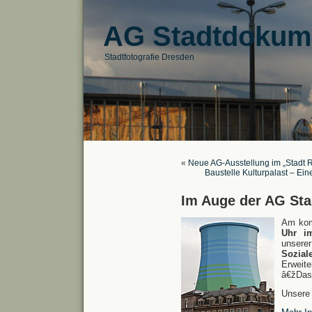
AG Stadtdokum
Stadtfotografie Dresden
«
Neue AG-Ausstellung im „Stadt 
Baustelle Kulturpalast – Ein
Im Auge der AG St
Am ko
Uhr i
unsere
Sozia
Erweit
â€žDas
Unsere 