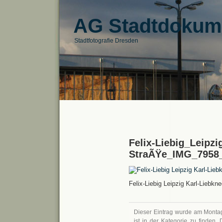
AG Stadtdokum
Stadtfotografie Dresden
Felix-Liebig_Leipzi
StraÃŸe_IMG_7958
Felix-Liebig Leipzig Karl-Lieb
Dieser Eintrag wurde am Montag,
ist in der Kategorie zu finden