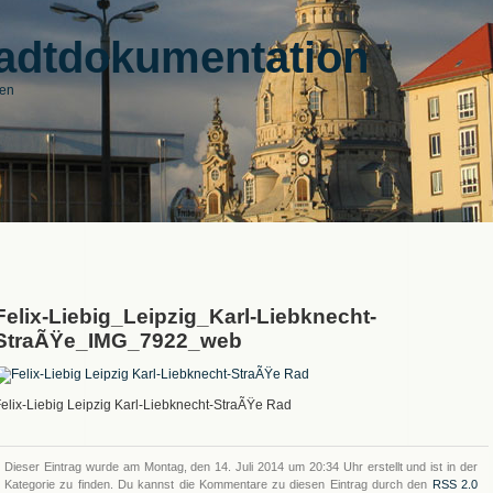
adtdokumentation
den
Felix-Liebig_Leipzig_Karl-Liebknecht-
StraÃŸe_IMG_7922_web
elix-Liebig Leipzig Karl-Liebknecht-StraÃŸe Rad
Dieser Eintrag wurde am Montag, den 14. Juli 2014 um 20:34 Uhr erstellt und ist in der
Kategorie zu finden. Du kannst die Kommentare zu diesen Eintrag durch den
RSS 2.0