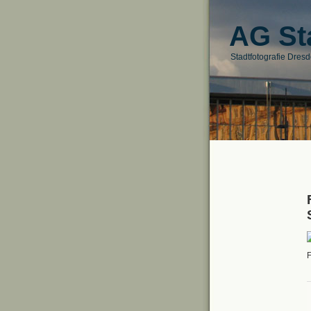
AG St
Stadtfotografie Dres
F