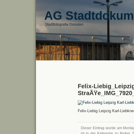
AG Stadtdokum
Stadtfotografie Dresden
Felix-Liebig_Leipzi
StraÃŸe_IMG_7920
Felix-Liebig Leipzig Karl-Liebk
Dieser Eintrag wurde am Montag,
ist in der Kategorie zu finden